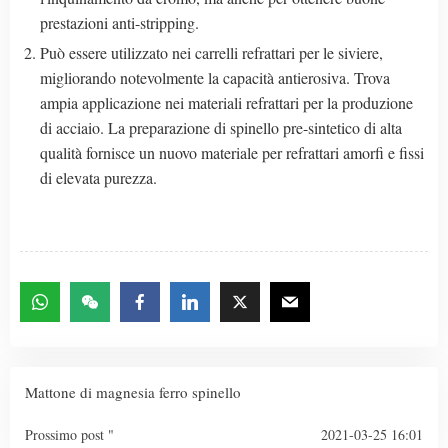
prestazioni anti-stripping.
Può essere utilizzato nei carrelli refrattari per le siviere,
migliorando notevolmente la capacità antierosiva. Trova
ampia applicazione nei materiali refrattari per la produzione
di acciaio. La preparazione di spinello pre-sintetico di alta
qualità fornisce un nuovo materiale per refrattari amorfi e fissi
di elevata purezza.
Mattone di magnesia ferro spinello
Prossimo post "
2021-03-25 16:01