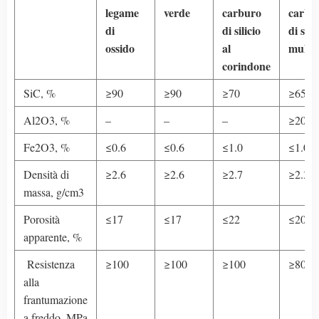
legame
verde
carburo
carbu
di
di silicio
di sili
ossido
al
mullit
corindone
SiC, %
≥90
≥90
≥70
≥65
Al2O3, %
–
–
–
≥20
Fe2O3, %
≤0.6
≤0.6
≤1.0
≤1.0
Densità di
≥2.6
≥2.6
≥2.7
≥2.3
massa, g/cm3
Porosità
≤17
≤17
≤22
≤20
apparente, %
Resistenza
≥100
≥100
≥100
≥80
alla
frantumazione
a freddo, MPa