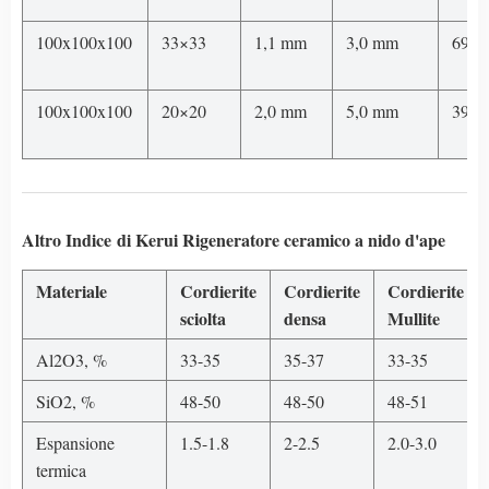
100x100x100
33×33
1,1 mm
3,0 mm
691
100x100x100
20×20
2,0 mm
5,0 mm
392
Altro Indice
di Kerui
Rigeneratore ceramico a nido d'ape
Materiale
Cordierite
Cordierite
Cordierite
sciolta
densa
Mullite
Al2O3, %
33-35
35-37
33-35
SiO2, %
48-50
48-50
48-51
Espansione
1.5-1.8
2-2.5
2.0-3.0
termica