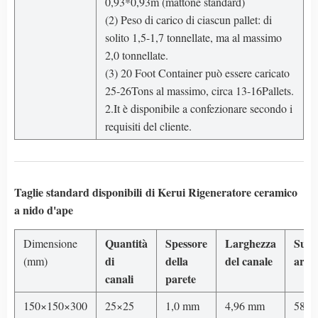
0,93*0,93m (mattone standard)
(2) Peso di carico di ciascun pallet: di
solito 1,5-1,7 tonnellate, ma al massimo
2,0 tonnellate.
(3) 20 Foot Container può essere caricato
25-26Tons al massimo, circa 13-16Pallets.
2.It è disponibile a confezionare secondo i
requisiti del cliente.
Taglie standard disponibili
di Kerui
Rigeneratore ceramico
a nido d'ape
Quantità
Spessore
Larghezza
Super
Dimensione
di
della
del canale
area
(mm)
canali
parete
150×150×300
25×25
1,0 mm
4,96 mm
580