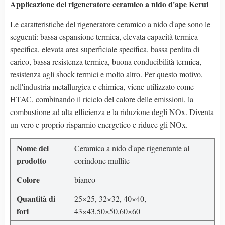
Applicazione del rigeneratore ceramico a nido d'ape Kerui
Le caratteristiche del rigeneratore ceramico a nido d'ape sono le
seguenti: bassa espansione termica, elevata capacità termica
specifica, elevata area superficiale specifica, bassa perdita di
carico, bassa resistenza termica, buona conducibilità termica,
resistenza agli shock termici e molto altro. Per questo motivo,
nell'industria metallurgica e chimica, viene utilizzato come
HTAC, combinando il riciclo del calore delle emissioni, la
combustione ad alta efficienza e la riduzione degli NOx. Diventa
un vero e proprio risparmio energetico e riduce gli NOx.
Nome del
Ceramica a nido d'ape rigenerante al
prodotto
corindone mullite
Colore
bianco
Quantità di
25×25, 32×32, 40×40,
fori
43×43,50×50,60×60