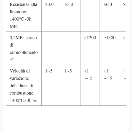
Resistenza alla
≥3.0
≥3.0
–
≥6.0
≥6.0
flessione
1400℃×3h
MPa
0,2MPa carico
–
–
≥1200
≥1300
≥14
di
rammollimento
℃
Velocità di
1~5
1~5
+1
+1
+1
variazione
～-5
～-5
～-5
della linea di
combustione
1400℃×3h %