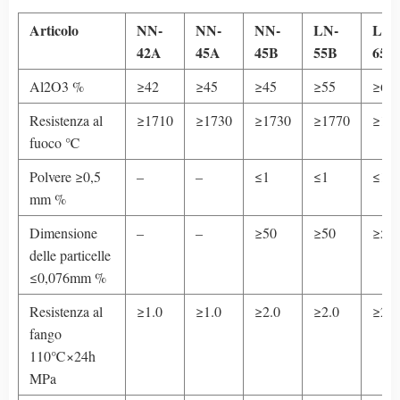
Articolo
NN-
NN-
NN-
LN-
LN-
42A
45A
45B
55B
65B
Al2O3 %
≥42
≥45
≥45
≥55
≥65
Resistenza al
≥1710
≥1730
≥1730
≥1770
≥17
fuoco ℃
Polvere ≥0,5
–
–
≤1
≤1
≤1
mm %
Dimensione
–
–
≥50
≥50
≥50
delle particelle
≤0,076mm %
Resistenza al
≥1.0
≥1.0
≥2.0
≥2.0
≥2.0
fango
110℃×24h
MPa