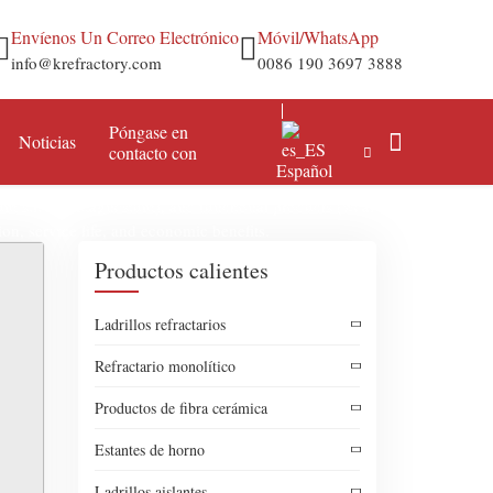
Envíenos Un Correo Electrónico
Móvil/WhatsApp
info@krefractory.com
0086 190 3697 3888
Póngase en
Noticias
contacto con
Español
um silicon, magnesium), and functional products (wear-resistant, acid
ion, service life, and economic benefits.
Productos calientes
Acero y hierro
Mortero refractario
ilicio
Aluminio y metales no ferrosos
Materias primas refractarias
Ladrillos refractarios
Cemento y cal
Alúmina en polvo
Refractario monolítico
Electricidad y caldera
Productos de fibra cerámica
Petroquímica
Estantes de horno
Ladrillos aislantes