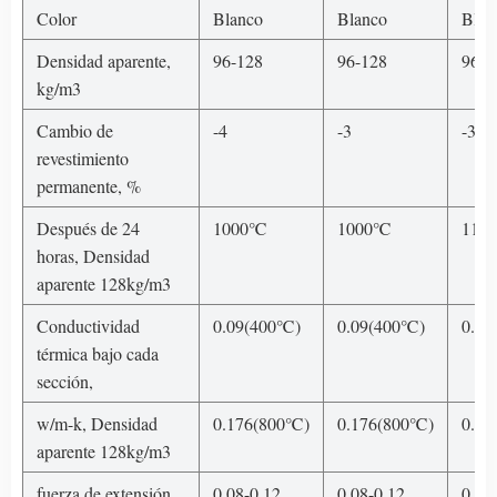
Color
Blanco
Blanco
Blan
Densidad aparente,
96-128
96-128
96-1
kg/m3
Cambio de
-4
-3
-3
revestimiento
permanente, %
Después de 24
1000℃
1000℃
110
horas, Densidad
aparente 128kg/m3
Conductividad
0.09(400℃)
0.09(400℃)
0.09
térmica bajo cada
sección,
w/m-k, Densidad
0.176(800℃)
0.176(800℃)
0.17
aparente 128kg/m3
fuerza de extensión,
0.08-0.12
0.08-0.12
0.08