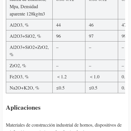
Mpa, Densidad
aparente 128kg/m3
Al2O3, %
44
46
47-4
Al2O3+SiO2, %
96
97
99
Al2O3+SiO2+ZrO2,
–
–
–
%
ZrO2, %
–
–
–
Fe2O3, %
＜1.2
＜1.0
0.2
Na2O+K2O, %
≤0.5
≤0.5
0.2
Aplicaciones
Materiales de construcción industrial de hornos, dispositivos de