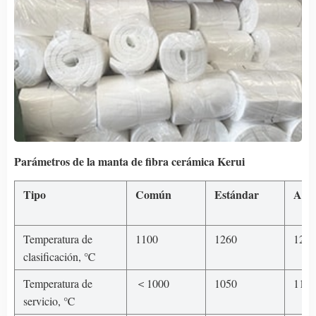
Parámetros de la manta de fibra cerámica Kerui
Tipo
Común
Estándar
Alta
Temperatura de
1100
1260
1260
clasificación, ℃
Temperatura de
＜1000
1050
1100
servicio, ℃