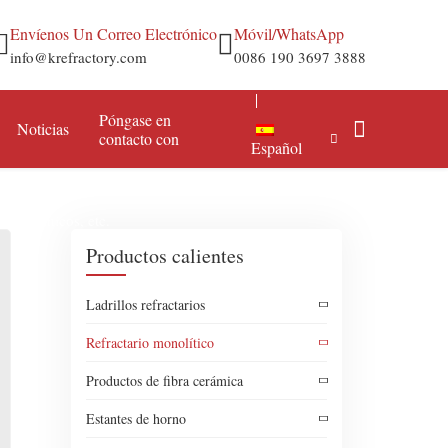
Envíenos Un Correo Electrónico
Móvil/WhatsApp
info@krefractory.com
0086 190 3697 3888
Póngase en
Noticias
contacto con
Español
ue abarca los hormigones de alúmina y sílice, los hormigones de
 etc.).
s económicos, etc.
Acero y hierro
Mortero refractario
Productos calientes
ilicio
Aluminio y metales no ferrosos
Materias primas refractarias
Ladrillos refractarios
Cemento y cal
Alúmina en polvo
Refractario monolítico
Electricidad y caldera
Productos de fibra cerámica
Petroquímica
Estantes de horno