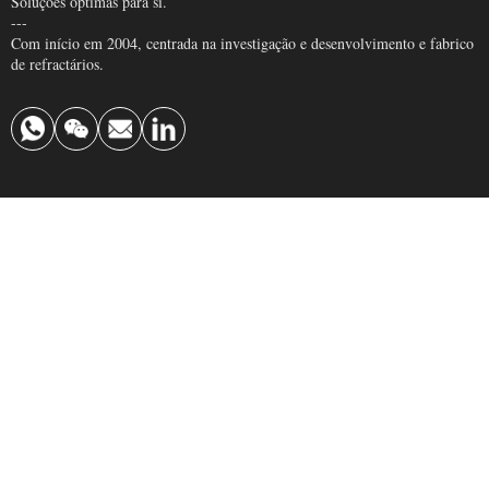
Soluções óptimas para si.
---
Com início em 2004, centrada na investigação e desenvolvimento e fabrico
de refractários.
Produto principal
Tijolo refratário
Refractários monolíticos
Tijolo de isolamento
Fibra cerâmica
Contactar-nos
info@krefractory.com