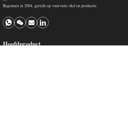
---
Begonnen in 2004, gericht op vuurvaste r&d en productie.
Hoofdproduct
Vuurvaste Steen
Vuurvast Monolithisch
Isolerende baksteen
Keramische vezels
Neem contact met ons op
info@krefractory.com
0086 190 3697 3888