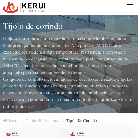
Tijolo de corindo
O tijolo Corundum é um material refratário de Alto desempenho,
feito principalmente de alumina de Alta pureza (Al2O3), com
excelente resistência a Alta temperatura, resistência à corrosão e
resistência Ao desgaste. Sua refratariedade pode chegar acima de
1800 ℃ e tem forte resistência ao choque térmico, o que é
adequado para uso em ambientes extremos.
Os tijolos de corindo incluem tijolos de corindo sinterizado e tijolos
de corindo fundido, que são frequentemente utilizados em peças-
chave como revestimento, forno, câmara de combustão, etc. de
fornos de alta temperatura na metalurgia, indústria química, vidro e
outras indústrias.
Início
Tijolos Refractários
Tijolo De Corindo