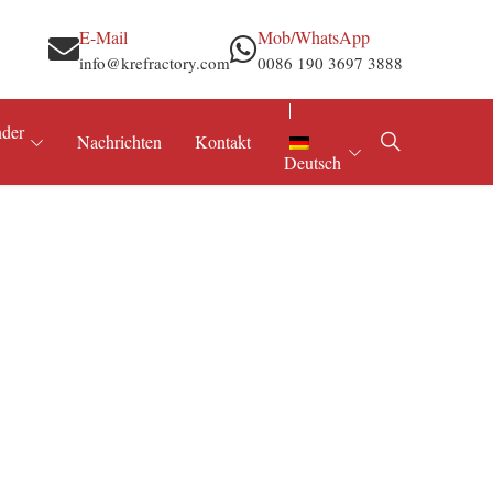
E-Mail
Mob/WhatsApp
info@krefractory.com
0086 190 3697 3888
nder
Nachrichten
Kontakt
Deutsch
Stahl und Eisen
Feuerfester Mörtel
Aluminium und Nichteisenmetalle
Feuerfeste Rohmaterialien
Zement und Kalk
Tonerde-Pulver
Elektrizität & Kessel
el
Petrochemie