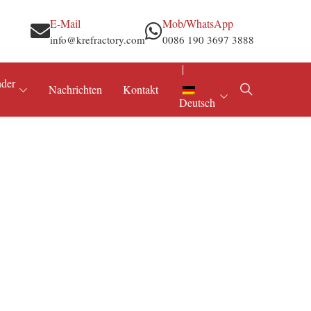
E-Mail
Mob/WhatsApp
info@krefractory.com
0086 190 3697 3888
nder
Nachrichten
Kontakt
Deutsch
Stahl und Eisen
Feuerfester Mörtel
Aluminium und Nichteisenmetalle
Feuerfeste Rohmaterialien
Zement und Kalk
Tonerde-Pulver
Elektrizität & Kessel
el
Petrochemie