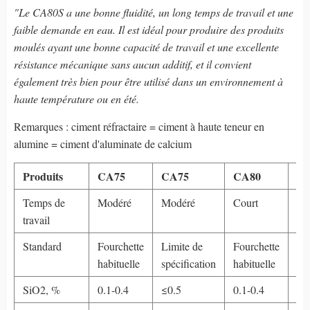
"Le CA80S a une bonne fluidité, un long temps de travail et une
faible demande en eau. Il est idéal pour produire des produits
moulés ayant une bonne capacité de travail et une excellente
résistance mécanique sans aucun additif, et il convient
également très bien pour être utilisé dans un environnement à
haute température ou en été.
Remarques : ciment réfractaire = ciment à haute teneur en
alumine = ciment d'aluminate de calcium
Produits
CA75
CA75
CA80
C
Temps de
Modéré
Modéré
Court
Co
travail
Standard
Fourchette
Limite de
Fourchette
Li
habituelle
spécification
habituelle
spé
SiO2, %
0.1-0.4
≤0.5
0.1-0.4
≤0