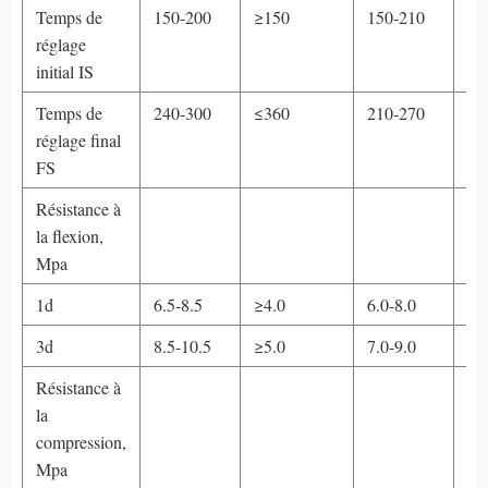
Temps de
150-200
≥150
150-210
≥3
réglage
initial IS
Temps de
240-300
≤360
210-270
≤3
réglage final
FS
Résistance à
la flexion,
Mpa
1d
6.5-8.5
≥4.0
6.0-8.0
≥4
3d
8.5-10.5
≥5.0
7.0-9.0
≥5
Résistance à
la
compression,
Mpa