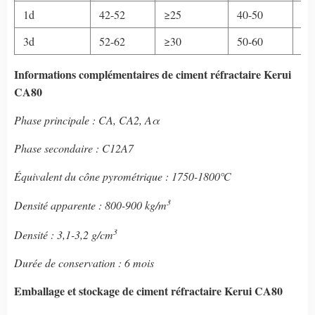
1d
42-52
≥25
40-50
≥2
3d
52-62
≥30
50-60
≥3
Informations complémentaires
de ciment réfractaire Kerui
CA80
Phase principale : CA, CA2, Aα
Phase secondaire : C12A7
Équivalent du cône pyrométrique : 1750-1800℃
3
Densité apparente : 800-900 kg/m
3
Densité : 3,1-3,2 g/cm
Durée de conservation : 6 mois
Emballage et stockage
de ciment réfractaire Kerui CA80