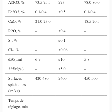
Al2O3, %
73.5-75.5
≥73
78.0-80.0
≥7
Fe2O3, %
0.1-0.4
≤0.5
0.1-0.4
≤0
CaO, %
21.0-23.0
–
18.5-20.5
–
R2O, %
–
≤0.4
–
≤0
S-, %
–
≤0.1
–
≤0
CI-, %
–
≤0.06
–
≤0
d50(μm)
6-9
≤10
5-8
≤9
325M(%)
–
≤5.0
–
≤5
Surfaces
420-480
≥400
450-500
≥4
spécifiques
(㎡/kg)
Temps de
réglage, min