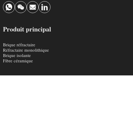
Produit principal
Brique réfractaire
Réfractaire monolithique
Brique isolante
Fibre céramique
Nous contacter
info@krefractory.com
0086 190 3697 3888
Zone industrielle de Chaohua, ville de Xinmi, province du Henan,
Chine