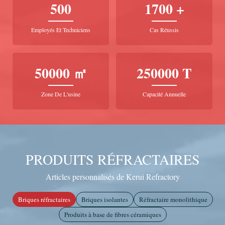
500
1700 +
Employés Et Techniciens
Cas Réussis
50000 ㎡
250000 T
Zone De L'usine
Capacité Annuelle
PRODUITS RÉFRACTAIRES
Articles personnalisés de Kerui Refractory
Briques réfractaires
Briques isolantes
Réfractaire monolithique
Produits à base de fibres céramiques