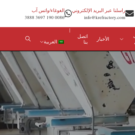
راسلنا عبر البريد الإلكتروني
الغوغاء/واتس آب
0086 190 3697 3888
info@krefractory.com
اتصل
الأخبار
العربية
بنا
الصلب والحديد
الهاون الحراري
 الألومينا
الألومنيوم وغير الحديد
المواد الخام الحرارية
الأسمنت والجير
مسحوق الألومينا
الكهرباء والغلاية
البتروكيماويات