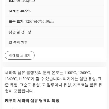
B.D:
96-160kg/m3
Al2O3:
40-55%
표준 크기:
7200*610*10-50mm
낮은 열 전도성
열 충격 저항
이메일 보내기
세라믹 섬유 블랭킷의 분류 온도는 1100℃, 1260℃,
1360℃, 1430℃가 될 수 있습니다. 여기에는 일반 유형, 표
준 유형, 고순도 유형, 고 알루미나 유형, 지르코늄 함유 유
형이 포함됩니다.
케루이 세라믹 섬유 담요의 특징