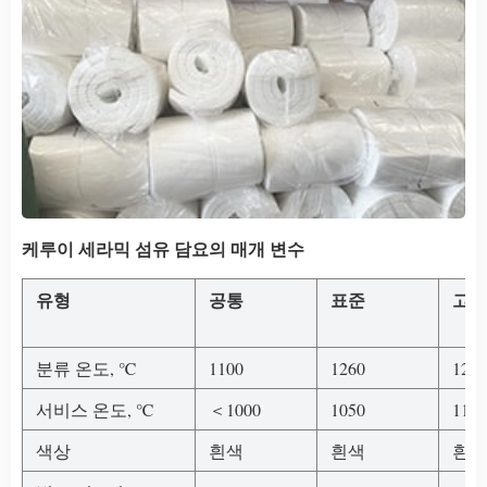
케루이 세라믹 섬유 담요의 매개 변수
유형
공통
표준
고순
분류 온도, ℃
1100
1260
1260
서비스 온도, ℃
＜1000
1050
1100
색상
흰색
흰색
흰색