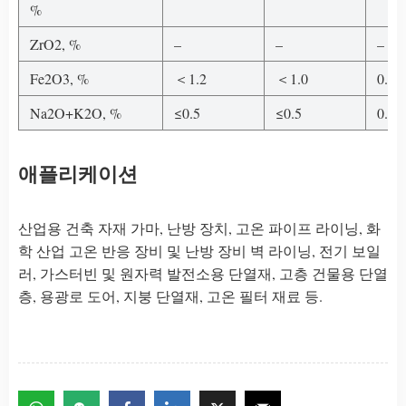
%
ZrO2, %
–
–
–
Fe2O3, %
＜1.2
＜1.0
0.2
Na2O+K2O, %
≤0.5
≤0.5
0.2
애플리케이션
산업용 건축 자재 가마, 난방 장치, 고온 파이프 라이닝, 화
학 산업 고온 반응 장비 및 난방 장비 벽 라이닝, 전기 보일
러, 가스터빈 및 원자력 발전소용 단열재, 고층 건물용 단열
층, 용광로 도어, 지붕 단열재, 고온 필터 재료 등.