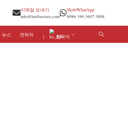
이메일 보내기
Mob/WhatApp
info@krefractory.com
0086 190 3697 3888
뉴스
연락처
한국어
철강 및 철
내화 모르타르
알루미늄 및 비철
내화성 원자재
시멘트 및 석회
알루미나 파우더
전기 및 보일러
석유화학