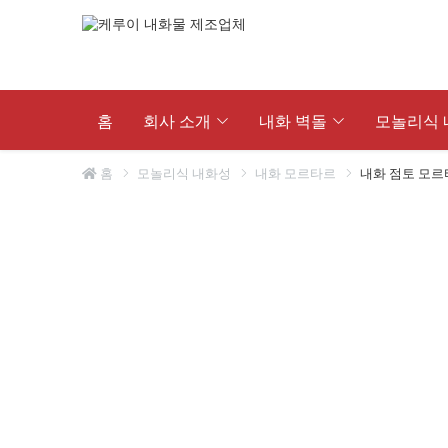
홈
회사 소개
내화 벽돌
모놀리식 
홈
모놀리식 내화성
내화 모르타르
내화 점토 모르
고알루미나 벽돌
고알루미나 내화 캐스터블
마그네
래들 
커런덤 벽돌
멀라이트 캐스터블
마그네
경량 
융합된 AZS 브릭
코런덤 내마모성 캐스터블
마그네
논스틱
멀라이트 브릭
실리콘 카바이드 캐스터블
마그네
내산성
불의 점토 벽돌
알마그네슘 내화 캐스터블
마그네
AZS
실리카 벽돌