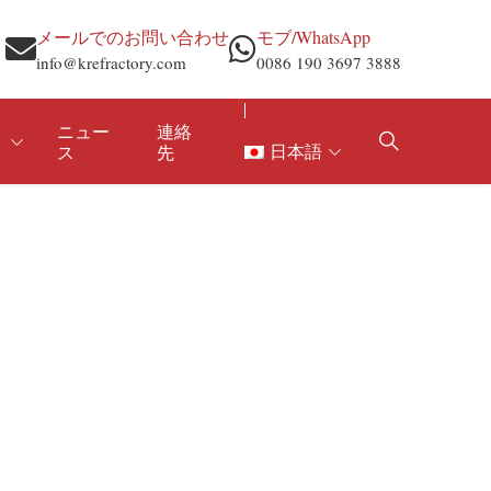
メールでのお問い合わせ
モブ/WhatsApp
info@krefractory.com
0086 190 3697 3888
ニュー
連絡
日本語
ス
先
耐火モルタル
鉄鋼
耐火物原料
アルミニウムと非鉄
アルミナパウダー
セメントと石灰
電気とボイラー
石油化学