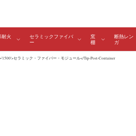
形耐火
セラミックファイバ
窯
断熱レン
ー
棚
ガ
Id='1500'>セラミック・ファイバー・モジュール</trp-Post-Container
ネシア・レンガ
耐火キャスタブル
耐火セメント CA50
炭化ケイ素レンガ
ネシア・クロム・レンガ
断熱キャスタブル
耐火セメント CA70
アルミナ炭化ケイ素レンガ
ネシア・カーボン・レンガ
スティックアルミキャスタブル
耐火セメント CA80
耐酸レンガ
ネシア・アルミナ・スピネル煉瓦
性キャスタブル
黒鉛るつぼ
ネシア鉄スピネル煉瓦
ラムマス
高アルミナ耐火ボール