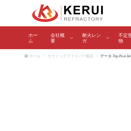
ホー
会社概
耐火レン
不定
ム
要
ガ
物
ホーム
セラミックファイバー製品
データ-Trp-Post-
高アルミナれんが
高アルミナ耐火性キャスタブル
マグ
お玉
コランダム・レンガ
ムライトキャスタブル
マグ
軽量
溶融AZSレンガ
コランダム耐摩耗キャスタブル
マグ
ノン
ムライト煉瓦
炭化ケイ素キャスタブル
マグ
耐酸
耐火粘土レンガ
Al Mg耐火性キャスタブル
マグ
AZS
シリカブリック