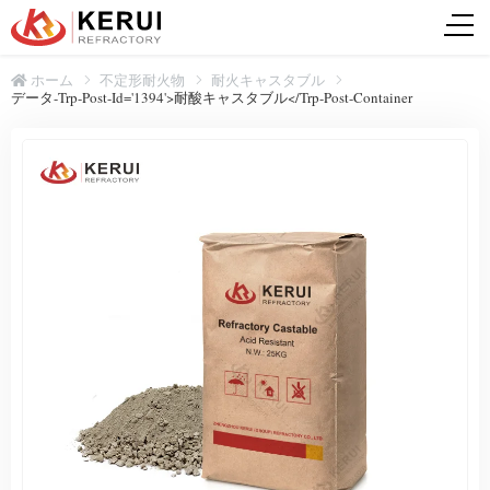
ホーム
不定形耐火物
耐火キャスタブル
データ-Trp-Post-Id='1394'>耐酸キャスタブル</trp-Post-Container