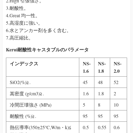
2.High 引張強さ。
3.耐酸性。
4.Great 均一性。
5.高湿度に強い。
6.水とアンカー剤を多く含む。
7.高圧縮比。
Kerui耐酸性キャスタブルのパラメータ
インデックス
NS-
NS-
NS-
1.6
1.8
2.0
SiO2(%)≧.
45
48
52
嵩密度 (g/cm3)≧.
1.6
1.8
2
冷間圧壊強さ (MPa)
5
8
10
耐酸性 (%)≧.
95
95
95
熱伝導率(350±25℃,W/m・k)≦
0.5
0.55
0.6