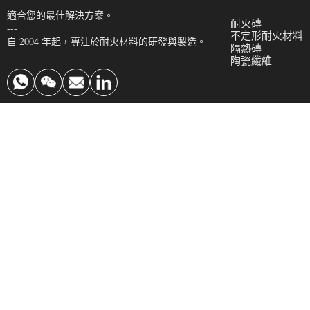
適合您的最佳解決方案。
耐火磚
---
不定形耐火材料
自 2004 年起，專注於耐火材料的研發與製造。
隔熱磚
陶瓷纖維
聯絡我們
info@krefractory.com
0086 190 3697 3888
中國河南省新密市超華工業區
Copyright 2026 © Zhengzhou Kerui (Group) Refractory Co., Ltd.
關於
意見回饋
隱私權政策