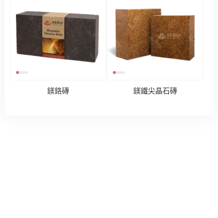
鎂鉻磚
鎂鐵尖晶石磚