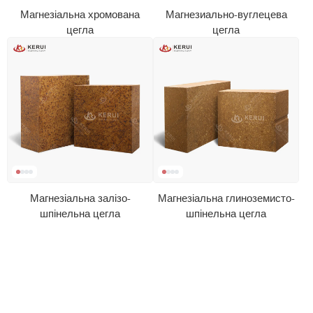
Магнезіальна хромована
Магнезиально-вуглецева
цегла
цегла
Магнезіальна залізо-
Магнезіальна глиноземисто-
шпінельна цегла
шпінельна цегла