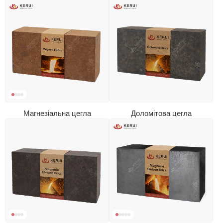
Магнезіальна цегла
Доломітова цегла