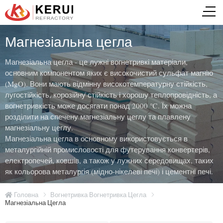
Магнезіальна цегла
Магнезіальна цегла - це лужні вогнетривкі матеріали,
основним компонентом яких є високочистий сульфат магнію
(MgO). Вони мають відмінну високотемпературну стійкість,
лугостійкість, корозійну стійкість і хорошу теплопровідність, а
вогнетривкість може досягати понад 2000 ℃. Їх можна
розділити на спечену магнезіальну цеглу та плавлену
магнезіальну цеглу.
Магнезіальна цегла в основному використовується в
металургійній промисловості для футерування конвертерів,
електропечей, ковшів, а також у лужних середовищах, таких
як кольорова металургія (мідно-нікелеві печі) і цементні печі.
Головна
Вогнетривка Вогнетривка Цегла
Магнезіальна Цегла