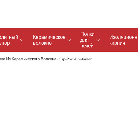
Полки
олитный
Керамическое
Изоляцион
для
упор
волокно
кирпич
печей
ка Из Керамического Волокна</trp-Post-Container
териал
Магнезиальный кирпич
Ковш огнеупорный литейный
Магнезиальный хромированный кирпич
Легкий вес изоляционного материала
Углеродистый магнезиальный кирпич
Антипригарное алюминиевое литье
Магнезиально-глиноземистый шпинелевый кирпич
Кислотостойкий литой материал
Кирпич магнезиально-железный шпинелевый
AZS Ramming Mass