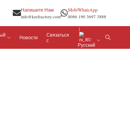
Напишите Нам
Mob/WhatsApp
info@krefractory.com
0086 190 3697 3888
ный
Связаться
Новости
с
Русский
Кирпич из карбида кремния
Огнеупорный цемент CA50
Кирпич из карбида кремния с глиноземом
Огнеупорный цемент CA70
Кислотоупорный кирпич
Огнеупорный цемент CA80
Графитовый тигель
Высокоглиноземистый огнеупорный шар