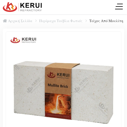
Αρχική Σελίδα
Πυρίμαχα Τούβλα Φωτιάς
Τείχος Από Μουλίτη