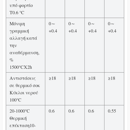
υπό φορτίο
T0.6 ℃
Μόνιμη
0～
0～
0～
0～
γραμμική
+0.4
+0.4
+0.4
+0.4
αλλαγή κατά
την
αναθέρμανση,
%
1500℃X2h
Αντιστάσεις
≥18
≥18
≥18
≥18
σε θερμικό σοκ
Κύκλοι νερού
100℃
20-1000℃
0.6
0.6
0.6
0.55
Θερμική
επέκταση10-