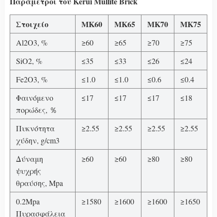
Παράμετροι του Kerui Mullite Brick
Στοιχείο
MK60
MK65
MK70
MK75
Al2O3, %
≥60
≥65
≥70
≥75
SiO2, %
≤35
≤33
≤26
≤24
Fe2O3, %
≤1.0
≤1.0
≤0.6
≤0.4
Φαινόμενο
≤17
≤17
≤17
≤18
πορώδες, ％
Πυκνότητα
≥2.55
≥2.55
≥2.55
≥2.55
χύδην, g/cm3
Δύναμη
≥60
≥60
≥80
≥80
ψυχρής
θραύσης, Mpa
0.2Mpa
≥1580
≥1600
≥1600
≥1650
Πυρασφάλεια